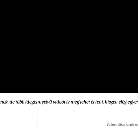
k, de több idegennyelvű videót is meg lehet érteni, hiszen elég egyé
Cukormókus tartás nag