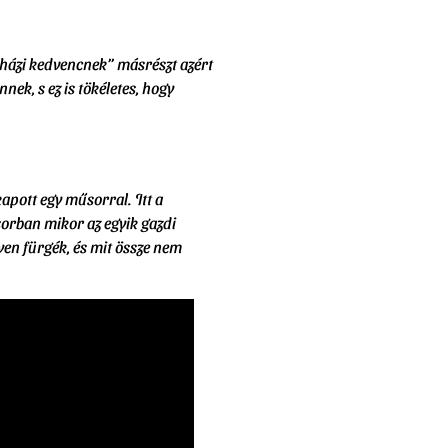
„házi kedvencnek” másrészt azért
ek, s ez is tökéletes, hogy
apott egy műsorral. Itt a
sorban mikor az egyik gazdi
yen fürgék, és mit össze nem