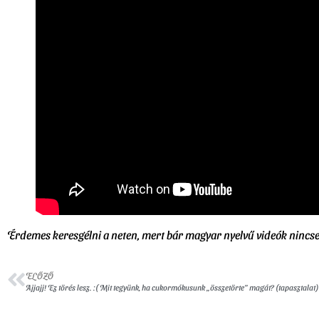
Érdemes keresgélni a neten, mert bár magyar nyelvű videók nincsene
ELŐZŐ
Ajjajj! Ez törés lesz. :( Mit tegyünk, ha cukormókusunk „összetörte” magát? (tapasztalat)