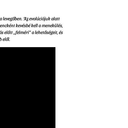
a levegőben. Az evolúciójuk alatt
vencként kevésbé kell a menekülés,
lőtt „felméri” a lehetőségeit, és
 elől.