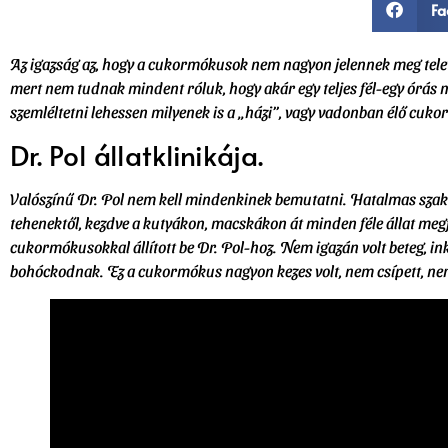
Fa
Az igazság az, hogy a cukormókusok nem nagyon jelennek meg telev
mert nem tudnak mindent róluk, hogy akár egy teljes fél-egy órás m
szemléltetni lehessen milyenek is a „házi”, vagy vadonban élő cuk
Dr. Pol állatklinikája.
Valószínű Dr. Pol nem kell mindenkinek bemutatni. Hatalmas szakér
tehenektől, kezdve a kutyákon, macskákon át minden féle állat meg
cukormókusokkal állított be Dr. Pol-hoz. Nem igazán volt beteg, in
bohóckodnak. Ez a cukormókus nagyon kezes volt, nem csípett, nem 