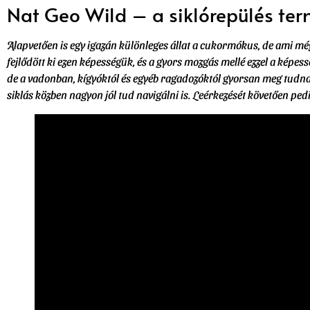
Nat Geo Wild – a siklórepülés ter
Alapvetően is egy igazán különleges állat a cukormókus, de ami még 
fejlődött ki ezen képességük, és a gyors mozgás mellé ezzel a kép
de a vadonban, kígyóktól és egyéb ragadozóktól gyorsan meg tudnak
siklás közben nagyon jól tud navigálni is. Leérkezését követően p