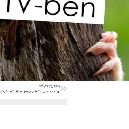
KÖVETKEZŐ
y „hibái”. Beltenyészet, alulárazás, vadság.