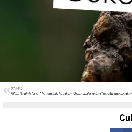
ELŐZŐ
Ajjajj! Ez törés lesz. :( Mit tegyünk, ha cukormókusunk „összetörte” magát? (tapasztalat)
Cu