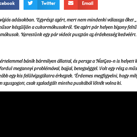
cebook
Twitter
Email
íziós adásokban. Egyrészt azért, mert nem mindenki válassza őket 
űsor készüljön a cukormókusokról. De azért pár helyen bizony feltűnn
ormókusok. Kerestünk egy pár videót pusztán az érdekesség kedvéért.
telemmel bánik bármilyen állattal, és persze a NatGeo-n is helyett k
fordul megannyi problémával, bajjal, betegséggel. Volt egy rész a mű
kább egy kis felülvizsgálatra érkeztek. Érdemes megfigyelni, hogy mil
szuszogott, csak szaladgált mintha puskából lőtték volna ki.