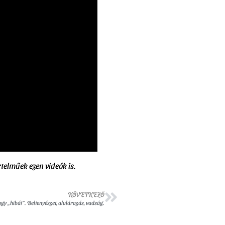
rtelműek ezen videók is.
KÖVETKEZŐ
y „hibái”. Beltenyészet, alulárazás, vadság.