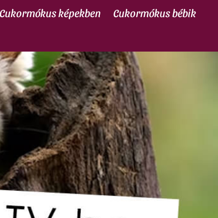
Cukormókus képekben
Cukormókus bébik