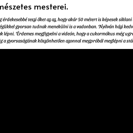
mészetes mesterei.
érdekesebbé teszi őket az az, hogy akár 50 métert is képesek siklani 
ességükkel gyorsan tudnak menekülni is a vadonban. Nyilván házi ked
 lépni. Érdemes megfigyelni a videón, hogy a cukormókus még ugrás e
edig a gyorsaságának köszönhetően azonnal megpróbál meglépni a stáb