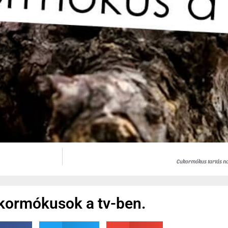
Cukormókus tartás nag
kormókusok a tv-ben.