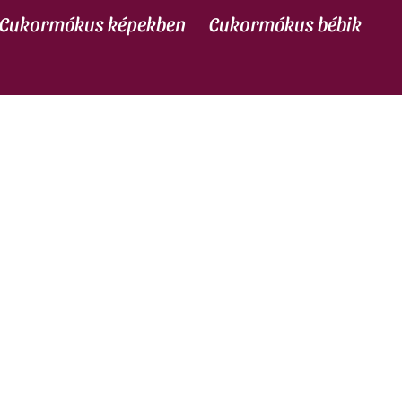
Cukormókus képekben
Cukormókus bébik