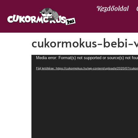
Kezdőoldal
cukormokus-bebi-
Videólejátszó
Media error: Format(s) not supported or source(s) not fo
Fájl letöltése: https://cukormokus.hu/wp-content/uploads/2020/07/cu