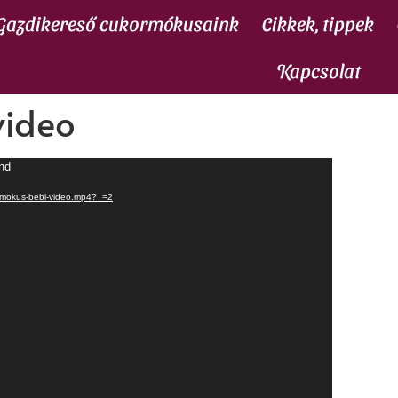
Gazdikereső cukormókusaink
Cikkek, tippek
Kapcsolat
video
und
kormokus-bebi-video.mp4?_=2