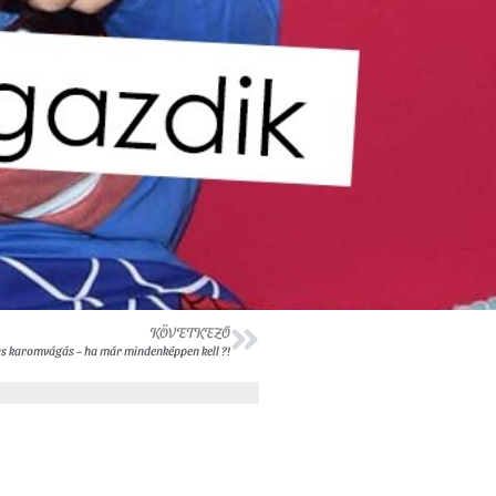
KÖVETKEZŐ
 karomvágás – ha már mindenképpen kell ?!