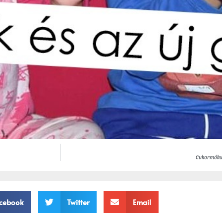
Cukormókus
cebook
Twitter
Email