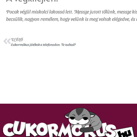
Pocak végül miskolci lakossá lett. Messze jutott tőlünk, messze kis
becsülik, nagyon remélem, hogy velünk is meg voltak elégedve, és 
ELŐZŐ
Cukormókus játékok a telefonodon. Te tudtad?