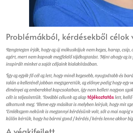
Problémákból, kérdésekből célok v
Rengetegen írják, hogy az új mókuskájuk nem kezes, harap, csíp, 
azért, mert nem kapnak megfelelő tájékoztatást. Mint ahogy az is 
inspirált minket a saját céljaink kialakításában.
Így az egyik fő cél az lett, hogy minél kezesebb, nyugodtabb és ba
talán a kelleténél jobban megszerettük, az előnye pedig hogy egy
élményei az emberekkel kapcsolatban, így nem kellett nagyon szokt
tájékoztatás
célt is teljesítettük. További célunk az alap
lett, kel
alkottunk meg. Illetve egy másikat is melyben leírjuk, hogy mit 
Emlékszem nekünk is megannyi kérdésünk volt, sőt a mai napig van.
külön kértük, hogy ha bármi gond / kérdés / kérés lenne akkor b
A végkifejlett.