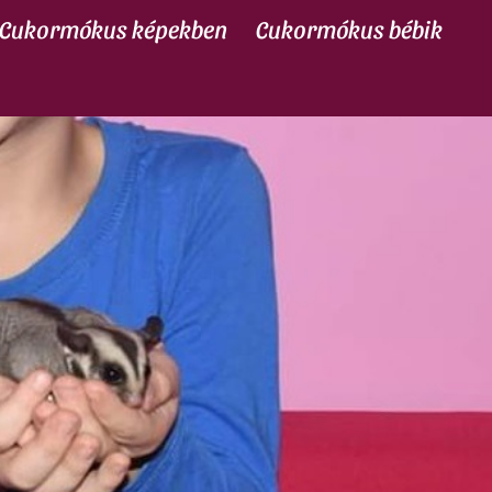
Cukormókus képekben
Cukormókus bébik