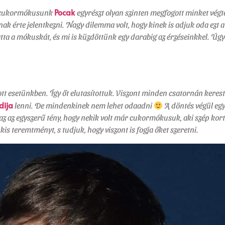
Pocak
is cukormókusunk
egyrészt olyan szinten megfogott minket végt
ak érte jelentkezni. Nagy dilemma volt, hogy kinek is adjuk oda ezt 
ta a mókuskát, és mi is küzdöttünk egy darabig az érzéseinkkel. Úgy 
zott esetünkben. Így őt elutasítottuk. Viszont minden csatornán keres
dija
lenni. De mindenkinek nem lehet odaadni
A döntés végül egy
az az egyszerű tény, hogy nekik volt már cukormókusuk, aki szép kort
kis teremtményt, s tudjuk, hogy viszont is fogja őket szeretni.