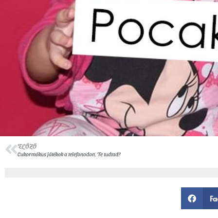
ELŐZŐ
Cukormókus játékok a telefonodon. Te tudtad?
Fa