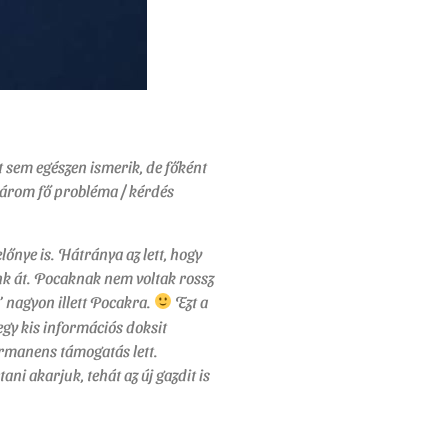
t sem egészen ismerik, de főként
 három fő probléma / kérdés
lőnye is. Hátránya az lett, hogy
unk át. Pocaknak nem voltak rossz
” nagyon illett Pocakra.
Ezt a
 egy kis információs doksit
ermanens támogatás lett.
ni akarjuk, tehát az új gazdit is