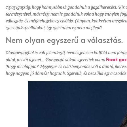
Az az igazság, hogy könnyebbnek gondoltuk a gazdikeresést. K
természetével, másrészt nem is gondoltuk volna hogy ennyien fogn
választás, és mégnehezebb az elválás. Lányom, konkrétan megsirat
szeretjük az állatokat, így szerintem ez nem meglepő.
Nem olyan egyszerű a választás.
Olaszországból is volt jelentkező, természetesen külföld nem játs
Pocak gaz
oldal, privát üzenet… Borzasztó sokan szerettek volna
Hogy mi alapján? Megérzés és első benyomás volt a döntő, illetve 
hogy nagyon jó döntést hoztunk. Szeretik, és becsülik ezt a csodás 