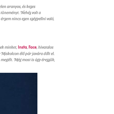
elen aranyos, és kezes
a tüneményt. Nehéz volt a
érzem nincs ezen szégyellni való,
Insta
Face
tek minket,
,
, hivatalos
 Miskolcon élő pár javára dőlt el.
 megélt. Még most is úgy érezzük,