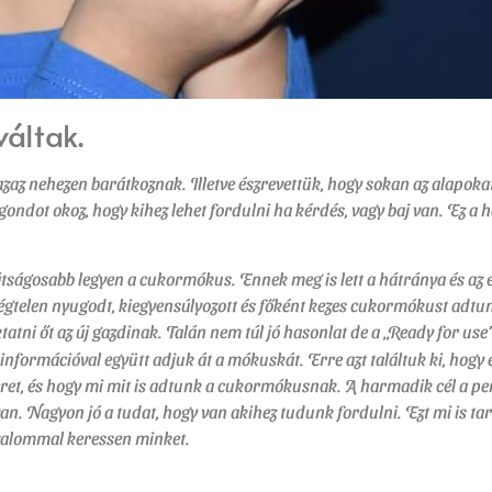
áltak.
azaz nehezen barátkoznak. Illetve észrevettük, hogy sokan az alapoka
gondot okoz, hogy kihez lehet fordulni ha kérdés, vagy baj van. Ez a
rátságosabb legyen a cukormókus. Ennek meg is lett a hátránya és az e
 végtelen nyugodt, kiegyensúlyozott és főként kezes cukormókust adt
atni őt az új gazdinak. Talán nem túl jó hasonlat de a „Ready for use
lő információval együtt adjuk át a mókuskát. Erre azt találtuk ki, hogy
szeret, és hogy mi mit is adtunk a cukormókusnak. A harmadik cél a p
 Nagyon jó a tudat, hogy van akihez tudunk fordulni. Ezt mi is tarta
izalommal keressen minket.